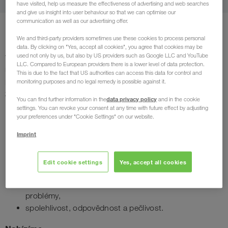
have visited, help us measure the effectiveness of advertising and web searches
and give us insight into user behaviour so that we can optimise our
communication as well as our advertising offer.
We and third-party providers sometimes use these cookies to process personal
Hledáme spolehlivého pracovníka údržby, který má
data. By clicking on "Yes, accept all cookies", you agree that cookies may be
technické myšlení, zodpovědný přístup k práci a chuť učit se
used not only by us, but also by US providers such as Google LLC and YouTube
LLC. Compared to European providers there is a lower level of data protection.
nové věci. Důležitá je pro nás samostatnost, ochota
This is due to the fact that US authorities can access this data for control and
přemýšlet nad řešením technických situací a dlouhodobý
monitoring purposes and no legal remedy is possible against it.
zájem o práci v údržbě výrobního prostředí.
data privacy policy
You can find further information in the
and in the cookie
settings. You can revoke your consent at any time with future effect by adjusting
Požadujeme
your preferences under "Cookie Settings" on our website.
praxi v údržbě ve výrobním provozu,
Imprint
svařováním CO
₂
výhodou,
vyučení v technickém oboru výhodou,
Edit cookie settings
Yes, accept all cookies
zručnost při práci s nářadím a technikou,
schopnost samostatně a zodpovědně řešit technické
problémy,
spolehlivost, odpovědnost a pečlivost.