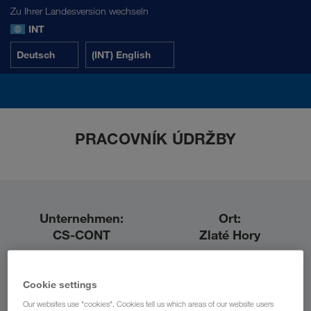
Zu Ihrer Landesversion wechseln
INT
Deutsch
(INT) English
PRACOVNÍK ÚDRŽBY
Unternehmen:
Ort:
CS-CONT
Zlaté Hory
Bereich:
Cookie settings
PRODUCTION
Our websites use "cookies". Cookies tell us which areas of our website users