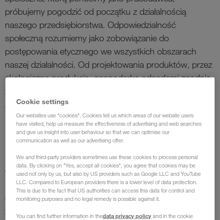
próbujemy pogodzić od początku z działalnością
naszego przedsiębiorstwa. Odpowiedzialność
społeczną rozumiemy jako zobowiązanie do
postępowania etycznego we wszystkich obszarach
naszej działalności. Od projektowania produktów, przez
ekologiczną produkcję, gospodarkę odpadami zgodnie
z przepisami o ochronie środowiska, komfortowe i
Cookie settings
zdrowe środowisko pracy dla naszych pracowników,
Our websites use "cookies". Cookies tell us which areas of our website users
po socjalne zaangażowanie.
have visited, help us measure the effectiveness of advertising and web searches
and give us insight into user behaviour so that we can optimise our
communication as well as our advertising offer.
We and third-party providers sometimes use these cookies to process personal
Zrównoważony rozwój
data. By clicking on "Yes, accept all cookies", you agree that cookies may be
used not only by us, but also by US providers such as Google LLC and YouTube
LLC. Compared to European providers there is a lower level of data protection.
Dążymy do odpowiedzialnego i racjonalnego
This is due to the fact that US authorities can access this data for control and
wykorzystywania potencjału środowiska oraz dostępnych
monitoring purposes and no legal remedy is possible against it.
zasobów energetycznych. Dzięki rozwojowi efektywnych
data privacy policy
You can find further information in the
and in the cookie