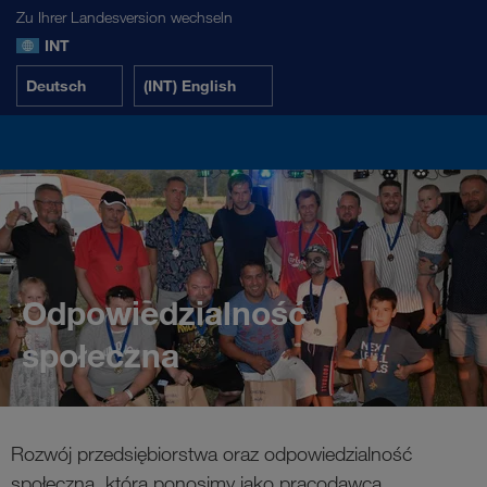
Zu Ihrer Landesversion wechseln
INT
Deutsch
(INT) English
Odpowiedzialność
społeczna
Rozwój przedsiębiorstwa oraz odpowiedzialność
społeczna, którą ponosimy jako pracodawca,