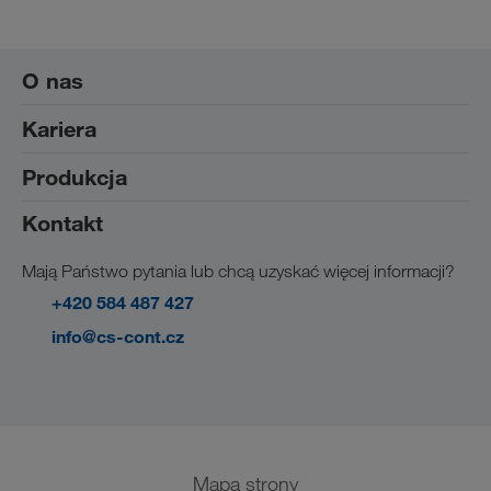
O nas
Kariera
Odpowiedzialność społeczna
Produkcja
Praca w firmie CS-CONT
Studenci i absolwenci
Kontakt
Produkcja
Mają Państwo pytania lub chcą uzyskać więcej informacji?
+420 584 487 427
info@cs-cont.cz
Mapa strony